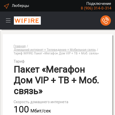
Подключение
Люберцы
8 (906) 314-0-314
Город
Люберцы
Техническая поддержка
Вопросы подключени
8 800 550-8888
8 (906) 314-0-31
Главная
Домашний интернет + Телевидение + Мобильная связь
Тариф WIFIRE Пакет «Мегафон Дом VIP + ТВ + Моб. связь»
Тариф
Пакет «Мегафон
Дом VIP + ТВ + Моб.
связь»
Скорость домашнего интернета
100
Мбит/cек