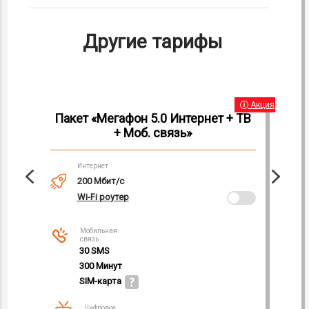
Другие тарифы
Акция
Пакет «Мегафон 5.0 Интернет + ТВ
«
+ Моб. связь»
Интернет
200 Мбит/с
Wi-Fi роутер
Мобильная
связь
30 SMS
300 Минут
SIM-карта
Цифровое