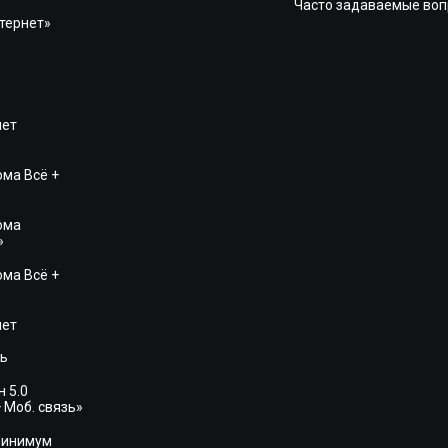
Часто задаваемые во
тернет»
нет
ма Всё +
ома
»
ма Всё +
нет
зь
 5.0
 Моб. связь»
Минимум