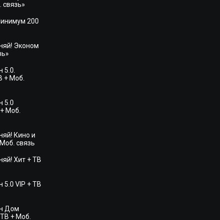
. связь»
Минимум 200
няй! Эконом
зь»
 5.0.
 + Моб.
 5.0
+ Моб.
яй! Кино и
 Моб. связь
яй! Хит + ТВ
 5.0 VIP + ТВ
н Дом
ТВ + Моб.