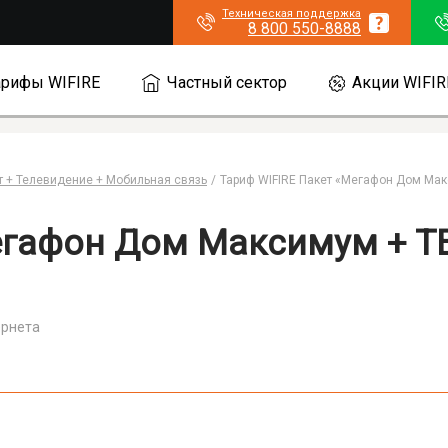
Техническая поддержка
8 800 550-8888
арифы WIFIRE
Частный сектор
Акции WIFIR
 + Телевидение + Мобильная связь
Тариф WIFIRE Пакет «Мегафон Дом Мак
гафон Дом Максимум + ТВ
ернета