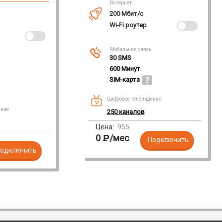
Интернет
200 Мбит/с
Wi-Fi роутер
Мобильная связь
30 SMS
600 Минут
SIM-карта
Цифровое телевидение
ение
250 каналов
Цена:
955
0
₽
/мес
Подключить
одключить