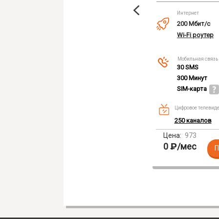
Интернет
100 Мбит/с
Интернет
200 Мбит/с
Wi-Fi роутер
Wi-Fi роутер
Цифровое телевидение
Мобильная связь
186 каналов
30 SMS
Цена:
300 Минут
550
₽
/мес
Подключить
SIM-карта
Цифровое телевид
250 каналов
Цена:
973
0
₽
/мес
П