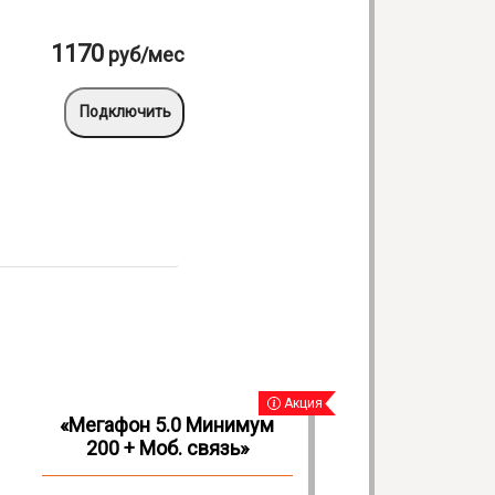
1170
руб
/мес
Подключить
Акция
«Мегафон 5.0 Минимум
Пакет «
200 + Моб. связь»
Эконом + ТВ