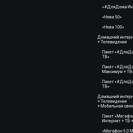
«#ДляДома Ин
«Нева 50»
«Нева 100»
Домашний интер
+ Телевидение
Пакет «#ДляДо
ТВ»
Пакет «#ДляД
Максимум + ТВ
Пакет «#ДляДо
ТВ»
Домашний интер
+ Телевидение
+ Мобильная свя
Пакет «Мегафон
Интернет + ТВ +
«Мегафон 5.0 