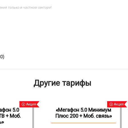
ния только в частном секторе!
0)
Другие тарифы
Акция
Акция
афон 5.0
«Мегафон 5.0 Минимум
ТВ + Моб.
Плюс 200 + Моб. связь»
ь»