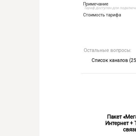
Примечание
Тариф доступен для подключе
Стоимость тарифа
Остальные вопросы:
Список каналов (25
Пакет «#ДляДома Всё +
Пакет «Мег
ТВ»
Интернет + 
связ