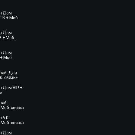
н Дом
ТВ + Моб.
н Дом
 + Моб.
н Дом
+ Моб.
няй! Для
б. связь»
 Дом VIP +
»
няй!
 Моб. связь»
 5.0
 Моб. связь»
н Дом