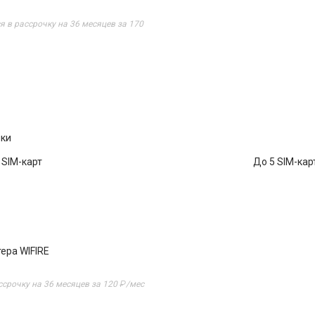
я в рассрочку на 36 месяцев за 170
нки
SIM-карт
До 5 SIM-кар
ера WIFIRE
₽
ссрочку на 36 месяцев за 120
/мес