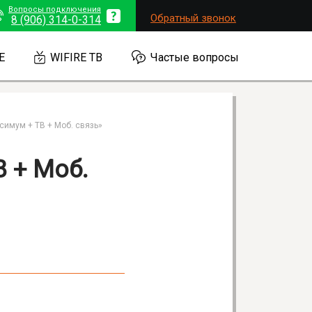
Вопросы подключения
Обратный звонок
8 (906) 314-0-314
E
WIFIRE ТВ
Частые вопросы
симум + ТВ + Моб. связь»
 + Моб.