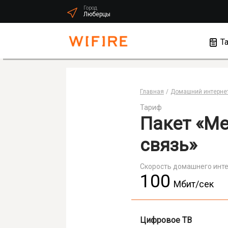
Город
Люберцы
Т
Главная
Домашний интернет
Тариф
Пакет «Ме
связь»
Скорость домашнего инт
100
Мбит/cек
Цифровое ТВ