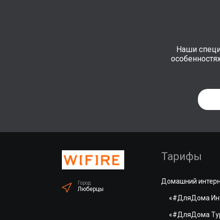
Наши специ
особенностя
Тарифы
Домашний интер
Город
Люберцы
«#ДляДома Ин
«#ДляДома Ту